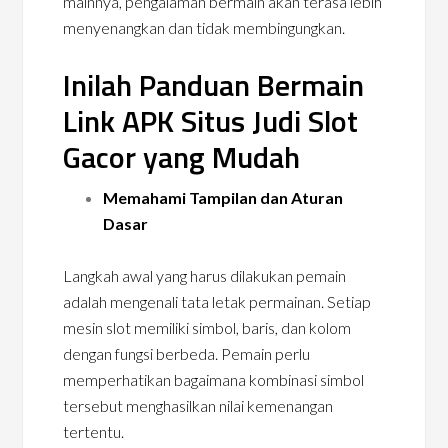
mainnya, pengalaman bermain akan terasa lebih
menyenangkan dan tidak membingungkan.
Inilah Panduan Bermain
Link APK Situs Judi Slot
Gacor yang Mudah
Memahami Tampilan dan Aturan
Dasar
Langkah awal yang harus dilakukan pemain
adalah mengenali tata letak permainan. Setiap
mesin slot memiliki simbol, baris, dan kolom
dengan fungsi berbeda. Pemain perlu
memperhatikan bagaimana kombinasi simbol
tersebut menghasilkan nilai kemenangan
tertentu.