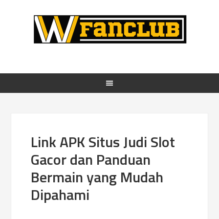
Link APK Situs Judi Slot
Gacor dan Panduan
Bermain yang Mudah
Dipahami