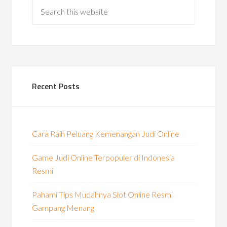
Recent Posts
Cara Raih Peluang Kemenangan Judi Online
Game Judi Online Terpopuler di Indonesia
Resmi
Pahami Tips Mudahnya Slot Online Resmi
Gampang Menang