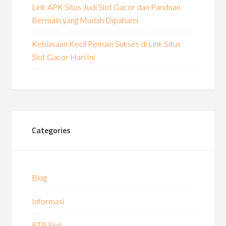
Link APK Situs Judi Slot Gacor dan Panduan
Bermain yang Mudah Dipahami
Kebiasaan Kecil Pemain Sukses di Link Situs
Slot Gacor Hari Ini
Categories
Blog
Informasi
RTP Slot