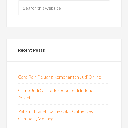
Recent Posts
Cara Raih Peluang Kemenangan Judi Online
Game Judi Online Terpopuler di Indonesia
Resmi
Pahami Tips Mudahnya Slot Online Resmi
Gampang Menang