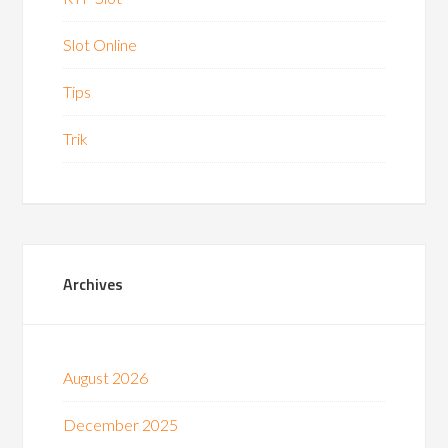
Slot Online
Tips
Trik
Archives
August 2026
December 2025