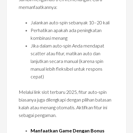
memanfaatkannya:
Jalankan auto-spin sebanyak 10–20 kali
Perhatikan apakah ada peningkatan
kombinasi menang
Jika dalam auto-spin Anda mendapat
scatter atau fitur, matikan auto dan
lanjutkan secara manual (karena spin
manual lebih fleksibel untuk respons
cepat)
Melalui link slot terbaru 2025, fitur auto-spin
biasanya juga dilengkapi dengan pilihan batasan
kalah atau menang otomatis. Aktifkan fitur ini
sebagai pengaman.
Manfaatkan Game Dengan Bonus